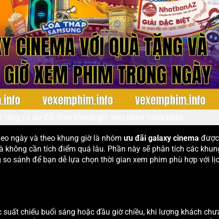
 tặng và ưu đãi theo khung giờ xem phim trong ngày
theo ngày và theo khung giờ là nhóm
ưu đãi galaxy cinema
được
 không cần tích điểm quá lâu. Phần này sẽ phân tích các khun
 so sánh để bạn dễ lựa chọn thời gian xem phim phù hợp với lị
 suất chiếu buổi sáng hoặc đầu giờ chiều, khi lượng khách chư