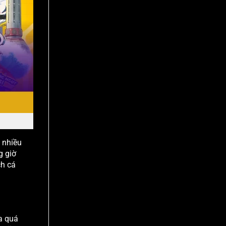
 nhiều
g giờ
ch cá
a quá