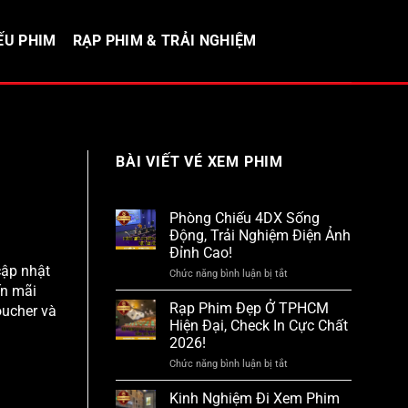
ẾU PHIM
RẠP PHIM & TRẢI NGHIỆM
BÀI VIẾT VÉ XEM PHIM
Phòng Chiếu 4DX Sống
Động, Trải Nghiệm Điện Ảnh
Đỉnh Cao!
cập nhật
Chức năng bình luận bị tắt
ở
Phòng
ến mãi
Chiếu
Rạp Phim Đẹp Ở TPHCM
oucher và
4DX
Hiện Đại, Check In Cực Chất
Sống
2026!
Động,
Trải
Chức năng bình luận bị tắt
ở
Nghiệm
Rạp
Điện
Phim
Kinh Nghiệm Đi Xem Phim
Ảnh
Đẹp