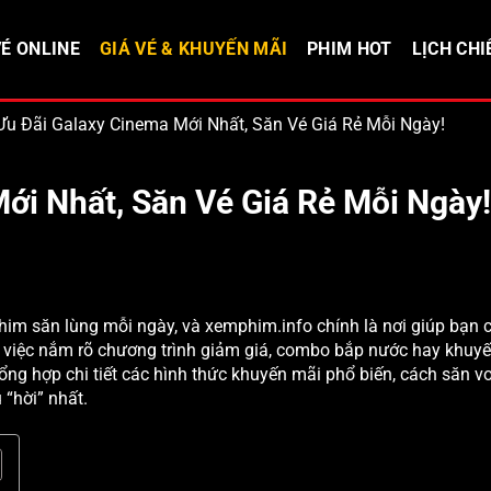
É ONLINE
GIÁ VÉ & KHUYẾN MÃI
PHIM HOT
LỊCH CHI
Ưu Đãi Galaxy Cinema Mới Nhất, Săn Vé Giá Rẻ Mỗi Ngày!
ới Nhất, Săn Vé Giá Rẻ Mỗi Ngày!
him săn lùng mỗi ngày, và xemphim.info chính là nơi giúp bạn 
, việc nắm rõ chương trình giảm giá, combo bắp nước hay khuy
 tổng hợp chi tiết các hình thức khuyến mãi phổ biến, cách săn v
“hời” nhất.