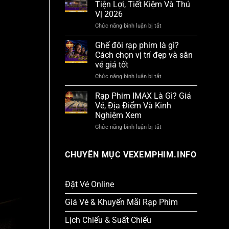
Đỉnh
Tiện Lợi, Tiết Kiệm Và Thú
Ở
Cao!
Vị 2026
TPHCM
Hiện
Chức năng bình luận bị tắt
ở
Đại,
Kinh
Check
Nghiệm
Ghế đôi rạp phim là gì?
In
Đi
Cực
Cách chọn vị trí đẹp và săn
Xem
Chất
vé giá tốt
Phim
2026!
Tiện
Chức năng bình luận bị tắt
ở
Lợi,
Ghế
Tiết
đôi
Rạp Phim IMAX Là Gì? Giá
Kiệm
rạp
Và
Vé, Địa Điểm Và Kinh
phim
Thú
Nghiệm Xem
là
Vị
gì?
2026
Chức năng bình luận bị tắt
ở
Cách
Rạp
chọn
Phim
vị
IMAX
CHUYÊN MỤC VEXEMPHIM.INFO
trí
Là
đẹp
Gì?
và
Giá
săn
Vé,
Đặt Vé Online
vé
Địa
giá
Điểm
tốt
Giá Vé & Khuyến Mãi Rạp Phim
Và
Kinh
Lịch Chiếu & Suất Chiếu
Nghiệm
Xem