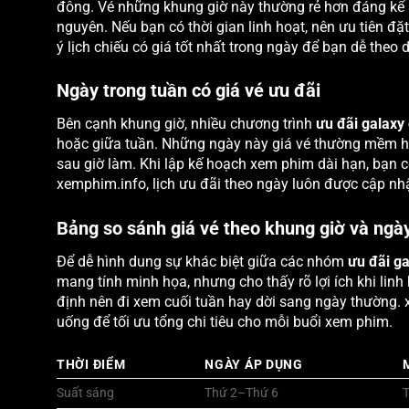
đông. Vé những khung giờ này thường rẻ hơn đáng kể s
nguyên. Nếu bạn có thời gian linh hoạt, nên ưu tiên đặ
ý lịch chiếu có giá tốt nhất trong ngày để bạn dễ theo 
Ngày trong tuần có giá vé ưu đãi
Bên cạnh khung giờ, nhiều chương trình
ưu đãi galaxy
hoặc giữa tuần. Những ngày này giá vé thường mềm hơn
sau giờ làm. Khi lập kế hoạch xem phim dài hạn, bạn
xemphim.info, lịch ưu đãi theo ngày luôn được cập nh
Bảng so sánh giá vé theo khung giờ và ngà
Để dễ hình dung sự khác biệt giữa các nhóm
ưu đãi g
mang tính minh họa, nhưng cho thấy rõ lợi ích khi lin
định nên đi xem cuối tuần hay dời sang ngày thường. 
uống để tối ưu tổng chi tiêu cho mỗi buổi xem phim.
THỜI ĐIỂM
NGÀY ÁP DỤNG
Suất sáng
Thứ 2–Thứ 6