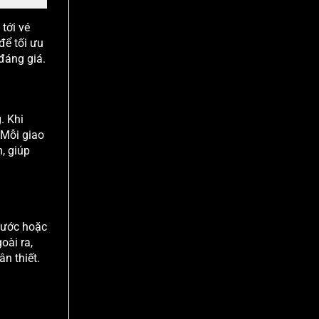
 tới vé
để tối ưu
đáng giá.
. Khi
 Mỗi giao
, giúp
nước hoặc
oài ra,
n thiết.