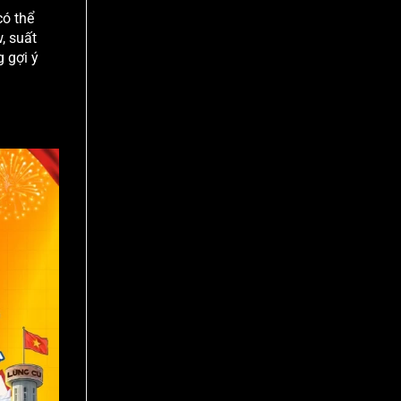
có thể
, suất
 gợi ý