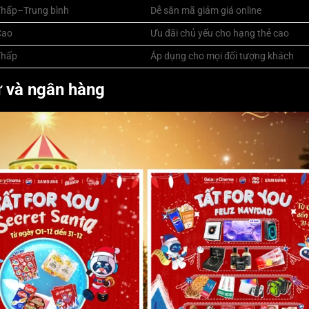
Thấp–Trung bình
Dễ săn mã giảm giá online
Cao
Ưu đãi chủ yếu cho hạng thẻ cao
Thấp
Áp dụng cho mọi đối tượng khách
ử và ngân hàng