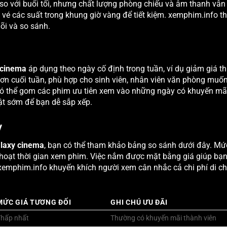
o với buổi tối, nhưng chất lượng phòng chiếu và âm thanh vẫn
t vé các suất trong khung giờ vàng để tiết kiệm. xemphim.info t
dõi và so sánh.
 cinema
áp dụng theo ngày cố định trong tuần, ví dụ giảm giá t
 cuối tuần, phù hợp cho sinh viên, nhân viên văn phòng muốn g
 có thể gom các phim ưu tiên xem vào những ngày có khuyến mãi
ật sớm để bạn dễ sắp xếp.
y
alaxy cinema
, bạn có thể tham khảo bảng so sánh dưới đây. Mứ
h hoạt thời gian xem phim. Việc nắm được mặt bằng giá giúp bạ
xemphim.info khuyến khích người xem cân nhắc cả chi phí di ch
MỨC GIÁ TƯƠNG ĐỐI
GHI CHÚ ƯU ĐÃI
Thấp nhất
Thường có khuyến mãi thành viên