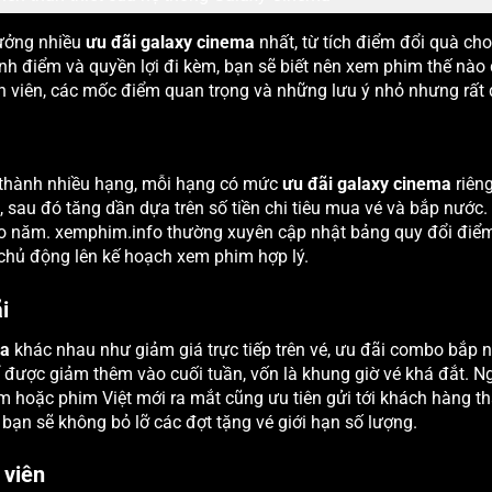
hưởng nhiều
ưu đãi galaxy cinema
nhất, từ tích điểm đổi quà cho
tính điểm và quyền lợi đi kèm, bạn sẽ biết nên xem phim thế nào 
nh viên, các mốc điểm quan trọng và những lưu ý nhỏ nhưng rất 
 thành nhiều hạng, mỗi hạng có mức
ưu đãi galaxy cinema
riêng
 sau đó tăng dần dựa trên số tiền chi tiêu mua vé và bắp nước.
heo năm. xemphim.info thường xuyên cập nhật bảng quy đổi điểm
chủ động lên kế hoạch xem phim hợp lý.
i
ma
khác nhau như giảm giá trực tiếp trên vé, ưu đãi combo bắp 
ể được giảm thêm vào cuối tuần, vốn là khung giờ vé khá đắt. Ng
m hoặc phim Việt mới ra mắt cũng ưu tiên gửi tới khách hàng thâ
 bạn sẽ không bỏ lỡ các đợt tặng vé giới hạn số lượng.
 viên