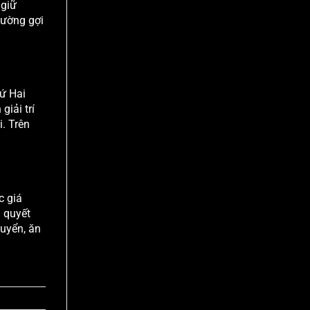
 giữ
hường gợi
hứ Hai
iải trí
. Trên
c giá
n quyết
uyển, ăn