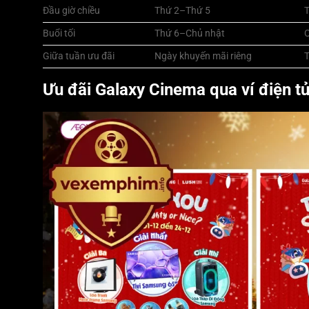
Đầu giờ chiều
Thứ 2–Thứ 5
Buổi tối
Thứ 6–Chủ nhật
Giữa tuần ưu đãi
Ngày khuyến mãi riêng
Ưu đãi Galaxy Cinema qua ví điện t