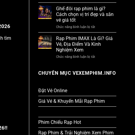
Kinh
Check
Nghiệm
Ghế đôi rạp phim là gì?
In
Đi
Cực
Cách chọn vị trí đẹp và săn
Xem
Chất
vé giá tốt
Phim
2026!
Tiện
2026
Chức năng bình luận bị tắt
ở
Lợi,
Ghế
Tiết
đôi
nh tìm
Rạp Phim IMAX Là Gì? Giá
Kiệm
rạp
Và
Vé, Địa Điểm Và Kinh
phim
Thú
Nghiệm Xem
là
Vị
gì?
2026
Chức năng bình luận bị tắt
ở
Cách
Rạp
chọn
Phim
vị
IMAX
CHUYÊN MỤC VEXEMPHIM.INFO
trí
Là
đẹp
Gì?
và
Giá
săn
Vé,
Đặt Vé Online
vé
Địa
giá
Điểm
tốt
Giá Vé & Khuyến Mãi Rạp Phim
Và
Kinh
Lịch Chiếu & Suất Chiếu
Nghiệm
Xem
Phim Chiếu Rạp Hot
26!!
Rạp Phim & Trải Nghiệm Xem Phim