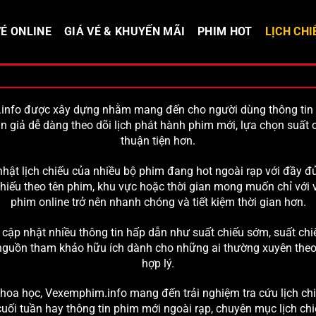
É ONLINE
GIÁ VÉ & KHUYẾN MÃI
PHIM HOT
LỊCH CHI
nfo được xây dựng nhằm mang đến cho người dùng thông tin n
án giả dễ dàng theo dõi lịch phát hành phim mới, lựa chọn suất c
thuận tiện hơn.
hật lịch chiếu của nhiều bộ phim đang hot ngoài rạp với đầy đủ
iếu theo tên phim, khu vực hoặc thời gian mong muốn chỉ với v
phim online trở nên nhanh chóng và tiết kiệm thời gian hơn.
cập nhật nhiều thông tin hấp dẫn như suất chiếu sớm, suất chi
là nguồn tham khảo hữu ích dành cho những ai thường xuyên the
hợp lý.
khoa học,
Vexemphim.info
mang đến trải nghiệm tra cứu lịch ch
cuối tuần hay thông tin phim mới ngoài rạp, chuyên mục lịch chi