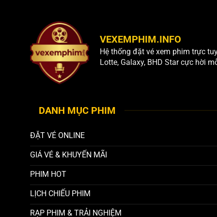
VEXEMPHIM.INFO
Hệ thống đặt vé xem phim trực tuy
Lotte, Galaxy, BHD Star cực hời mỗ
DANH MỤC PHIM
ĐẶT VÉ ONLINE
GIÁ VÉ & KHUYẾN MÃI
PHIM HOT
LỊCH CHIẾU PHIM
RẠP PHIM & TRẢI NGHIỆM