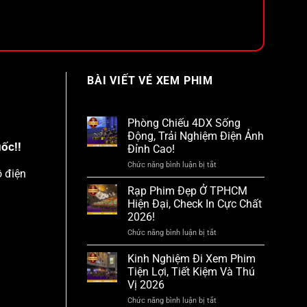
BÀI VIẾT VÉ XEM PHIM
Phòng Chiếu 4DX Sống
Động, Trải Nghiệm Điện Ảnh
ốc!!
Đỉnh Cao!
Chức năng bình luận bị tắt
ở
ồ điện
Phòng
Chiếu
Rạp Phim Đẹp Ở TPHCM
4DX
Hiện Đại, Check In Cực Chất
Sống
2026!
Động,
Trải
Chức năng bình luận bị tắt
ở
Nghiệm
Rạp
Điện
Phim
Kinh Nghiệm Đi Xem Phim
Ảnh
Đẹp
Đỉnh
Tiện Lợi, Tiết Kiệm Và Thú
Ở
Cao!
Vị 2026
TPHCM
Hiện
Chức năng bình luận bị tắt
ở
Đại,