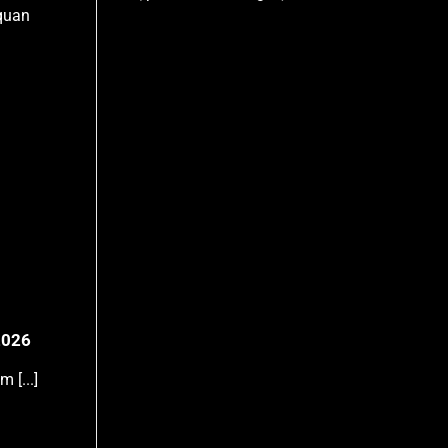
 quan
2026
 [...]