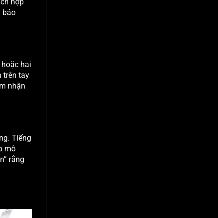
ích hợp
m bảo
 hoặc hai
 trên tay
cảm nhận
ng. Tiếng
ớp mô
n” rằng