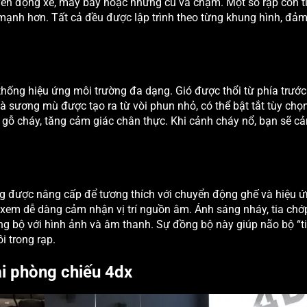
huyển động xe, máy bay hoặc những cú va chạm. Một số rạp còn t
mạnh hơn. Tất cả đều được lập trình theo từng khung hình, đả
thống hiệu ứng môi trường đa dạng. Gió được thổi từ phía trước
 sương mù được tạo ra từ vòi phun nhỏ, có thể bật tắt tùy chọn
 gỗ cháy, tăng cảm giác chân thực. Khi cảnh cháy nổ, bạn sẽ 
g được nâng cấp để tương thích với chuyển động ghế và hiệu ứ
 xem dễ dàng cảm nhận vị trí nguồn âm. Ánh sáng nháy, tia ch
 bộ với hình ảnh và âm thanh. Sự đồng bộ này giúp não bộ “ti
i trong rạp.
i phòng chiếu 4dx