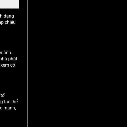
nh dạng
ạp chiếu
n ảnh.
 nhà phát
i xem có
 tố
g tác thể
ác mạnh,