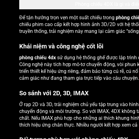
Phòng chiếu 4DX là gì và điể
Để tận hưởng trọn vẹn một suất chiếu trong
phòng chi
chiếu phim cao cấp kết hợp hình ảnh 3D/2D với hệ thố
truyền thống, trải nghiệm này mang lại cảm giác “sống
Khái niệm và công nghệ cốt lõi
phòng chiếu 4dx
sử dụng hệ thống ghế được lập trình 
Công nghệ này tích hợp mô-tơ chuyển động, vòi phun 
triển thiết kế hiệu ứng riêng, đảm bảo từng cú rẽ, cú 
cảm giác như đang tham gia trực tiếp vào câu chuyện.
So sánh với 2D, 3D, IMAX
Ở rạp 2D và 3D, trải nghiệm chủ yếu tập trung vào hìn
chuyển động và môi trường. So với IMAX, 4DX không t
chất. Nếu IMAX phù hợp cho những ai thích khung hình 
thích hiệu ứng chân thực. Nhiều người kết hợp xem cả 