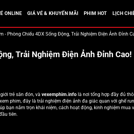
É ONLINE
GIÁ VÉ & KHUYẾN MÃI
PHIM HOT
LỊCH CHI
im
-
Phòng Chiếu 4DX Sống Động, Trải Nghiệm Điện Ảnh Đỉnh C
ng, Trải Nghiệm Điện Ảnh Đỉnh Cao!
giới trẻ săn đón, và
vexemphim.info
là nơi tổng hợp đầy đủ thô
 xem phim, đây là trải nghiệm điện ảnh đa giác quan với ghế run
iúp bạn nắm trọn khái niệm, cách hoạt động, kinh nghiệm mua 
đầu tiên.