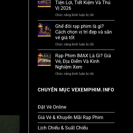
Đỉnh
Tiện Lợi, Tiết Kiệm Và Thú
Ở
Cao!
Vị 2026
TPHCM
Hiện
Chức năng bình luận bị tắt
ở
Đại,
Kinh
Check
Nghiệm
Ghế đôi rạp phim là gì?
In
Đi
Cực
Cách chọn vị trí đẹp và săn
Xem
Chất
vé giá tốt
Phim
2026!
Tiện
Chức năng bình luận bị tắt
ở
Lợi,
Ghế
Tiết
đôi
Rạp Phim IMAX Là Gì? Giá
Kiệm
rạp
Và
Vé, Địa Điểm Và Kinh
phim
Thú
Nghiệm Xem
là
Vị
gì?
2026
Chức năng bình luận bị tắt
ở
Cách
Rạp
chọn
Phim
vị
IMAX
CHUYÊN MỤC VEXEMPHIM.INFO
trí
Là
đẹp
Gì?
và
Giá
săn
Vé,
Đặt Vé Online
vé
Địa
giá
Điểm
tốt
Giá Vé & Khuyến Mãi Rạp Phim
Và
Kinh
Lịch Chiếu & Suất Chiếu
Nghiệm
Xem