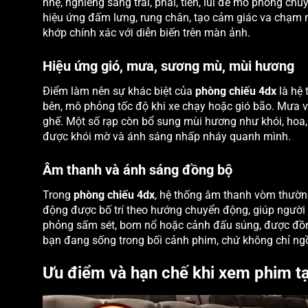
nhẹ, nghiêng sang trái, phải, tiến, lùi để mô phỏng c
hiệu ứng đấm lưng, rung chân, tạo cảm giác va chạm 
khớp chính xác với diễn biến trên màn ảnh.
Hiệu ứng gió, mưa, sương mù, mùi hương
Điểm làm nên sự khác biệt của
phòng chiếu 4dx
là hệ 
bên, mô phỏng tốc độ khi xe chạy hoặc gió bão. Mưa và
ghế. Một số rạp còn bổ sung mùi hương như khói, hoa,
được khói mờ và ánh sáng nhấp nháy quanh mình.
Âm thanh và ánh sáng đồng bộ
Trong
phòng chiếu 4dx
, hệ thống âm thanh vòm thườn
động được bố trí theo hướng chuyển động, giúp người
phỏng sấm sét, bom nổ hoặc cảnh đấu súng, được đồng
bạn đang sống trong bối cảnh phim, chứ không chỉ ngồ
Ưu điểm và hạn chế khi xem phim tạ