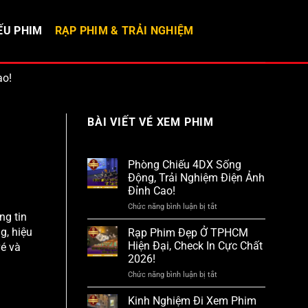
ẾU PHIM
RẠP PHIM & TRẢI NGHIỆM
ao!
BÀI VIẾT VÉ XEM PHIM
Phòng Chiếu 4DX Sống
Động, Trải Nghiệm Điện Ảnh
Đỉnh Cao!
Chức năng bình luận bị tắt
ở
ng tin
Phòng
Chiếu
g, hiệu
Rạp Phim Đẹp Ở TPHCM
4DX
Hiện Đại, Check In Cực Chất
vé và
Sống
2026!
Động,
Trải
Chức năng bình luận bị tắt
ở
Nghiệm
Rạp
Điện
Phim
Kinh Nghiệm Đi Xem Phim
Ảnh
Đẹp