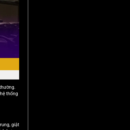
 thường.
 hệ thống
rung, giật