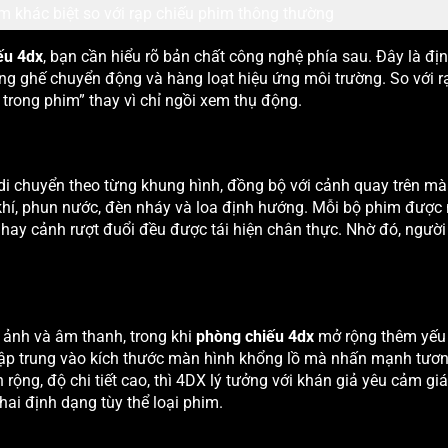
m khác biệt so với rạp chiếu phim thông thường
ếu 4dx
, bạn cần hiểu rõ bản chất công nghệ phía sau. Đây là đị
ng ghế chuyển động và hàng loạt hiệu ứng môi trường. So với r
 trong phim” thay vì chỉ ngồi xem thụ động.
di chuyển theo từng khung hình, đồng bộ với cảnh quay trên mà
khí, phun nước, đèn nháy và loa định hướng. Mỗi bộ phim được
nổ hay cảnh rượt đuổi đều được tái hiện chân thực. Nhờ đó, ngườ
h ảnh và âm thanh, trong khi
phòng chiếu 4dx
mở rộng thêm yếu
ập trung vào kích thước màn hình khổng lồ mà nhấn mạnh tươn
rộng, độ chi tiết cao, thì 4DX lý tưởng với khán giả yêu cảm gi
hai định dạng tùy thể loại phim.