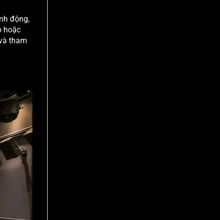
ành động,
ỏ hoặc
 và tham